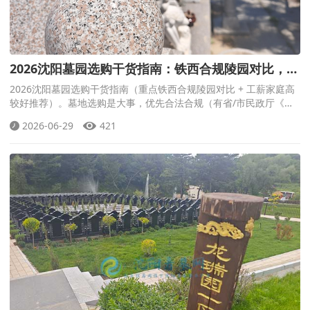
2026沈阳墓园选购干货指南：铁西合规陵园对比，工
薪家庭高较好墓园推荐！
2026沈阳墓园选购干货指南（重点铁西合规陵园对比 + 工薪家庭高
较好推荐）。墓地选购是大事，优先合法合规（有省/市民政厅《经
营性公墓许可证》）、环境交通、服务透明、总费用清晰（墓位+刻
2026-06-29
421
碑+管理费+