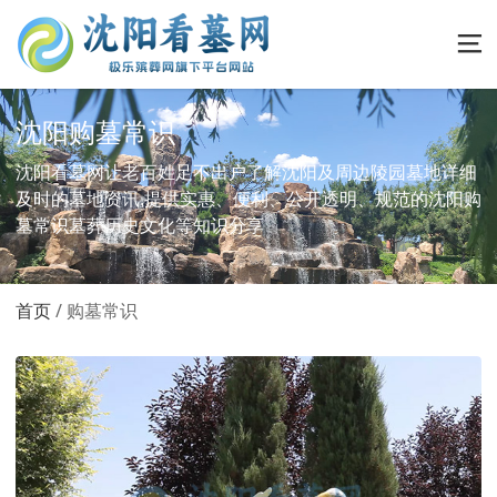
沈阳购墓常识
沈阳看墓网让老百姓足不出户了解沈阳及周边陵园墓地详细
及时的墓地资讯,提供实惠、便利、公开透明、规范的沈阳购
墓常识墓葬历史文化等知识分享
首页
购墓常识