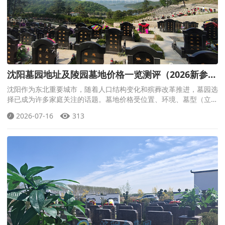
沈阳墓园地址及陵园墓地价格一览测评（2026新参
考）
沈阳作为东北重要城市，随着人口结构变化和殡葬改革推进，墓园选
择已成为许多家庭关注的话题。墓地价格受位置、环境、墓型（立
碑、卧碑、生态葬等）、材质和服务影响，整体区间从几千元生态
2026-07-16
313
葬/低价位到十几万元高端