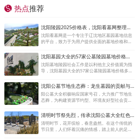
热点
推荐
沈阳陵园2025价格表，沈阳看墓网整理辽
沈地区各大陵园墓地价格大全方便市民选
沈阳看墓网是一个专注于辽沈地区墓园墓地信息
的平台，致力于为用户提供全面的墓地价格和相
购陵园！
关服务。根据辽沈地区各大墓园的市场情况，沈
阳看墓网整理了详细的墓地价格大全，涵盖了沈
沈阳墓园大全的57家公墓陵园墓地价格多
阳、抚顺、本溪、辽阳、铁岭等城市的主要墓地
少
沈阳墓地陵园社会工作是以利他主义价值观为指
选择。
导，沈阳墓园大全的57家公墓陵园墓地价格多
少，殡葬社会工作是社会工作者在殡葬体系中，
用专业化的社会工作服务对殡葬从业人员和丧亲
沈阳公墓节地生态葬：龙生墓园的贡献与
者开展心理援助和情绪疏导。
力量
阳公墓大全积极响应国家号召，大力推广节地生
态葬，为构建资源节约型、环境友好型社会贡献
自己的力量。沈阳公墓网将以龙生墓园为例，探
讨沈阳公墓节地生态葬的发展现状、意义以及未
清明时节祭先烈，传承沈阳公墓大全红色
来展望。
文化
​清明时节，花开缤纷，春意盎然。在这个传统的
节日里，人们怀着沉痛的情感，踏上前人的足
迹，前往沈阳公墓，祭奠那些为国家献出生命的