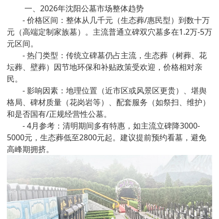
一、2026年沈阳公墓市场整体趋势
- 价格区间：整体从几千元（生态葬/惠民型）到数十万
元（高端定制家族墓）。主流普通立碑双穴墓多在1.2万-5万
元区间。
- 热门类型：传统立碑墓仍占主流，生态葬（树葬、花
坛葬、壁葬）因节地环保和补贴政策受欢迎，价格相对亲
民。
- 影响因素：地理位置（近市区或风景区更贵）、堪舆
格局、碑材质量（花岗岩等）、配套服务（如祭扫、维护）
和是否国有/正规经营性公墓。
- 4月参考：清明期间多有特惠，如主流立碑降3000-
5000元，生态葬低至2800元起。建议提前预约看墓，避免
高峰期拥挤。