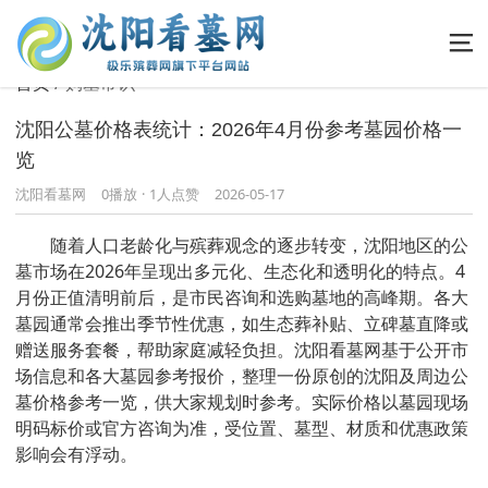
首页
购墓常识
沈阳公墓价格表统计：2026年4月份参考墓园价格一
览
沈阳看墓网
0
播放
·
1人点赞
2026-05-17
随着人口老龄化与殡葬观念的逐步转变，沈阳地区的公
墓市场在2026年呈现出多元化、生态化和透明化的特点。4
月份正值清明前后，是市民咨询和选购墓地的高峰期。各大
墓园通常会推出季节性优惠，如生态葬补贴、立碑墓直降或
赠送服务套餐，帮助家庭减轻负担。沈阳看墓网基于公开市
场信息和各大墓园参考报价，整理一份原创的沈阳及周边公
墓价格参考一览，供大家规划时参考。实际价格以墓园现场
明码标价或官方咨询为准，受位置、墓型、材质和优惠政策
影响会有浮动。