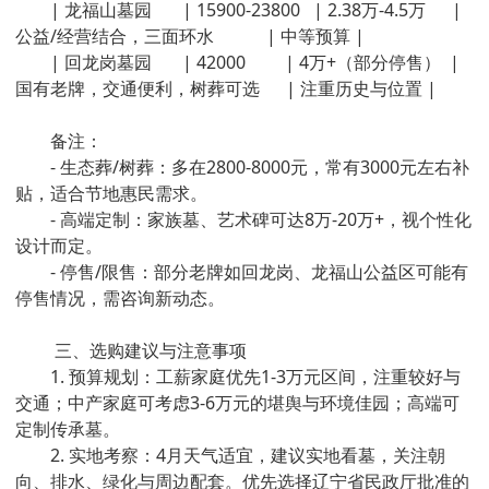
| 龙福山墓园 | 15900-23800 | 2.38万-4.5万 |
公益/经营结合，三面环水 | 中等预算 |
| 回龙岗墓园 | 42000 | 4万+（部分停售） |
国有老牌，交通便利，树葬可选 | 注重历史与位置 |
备注：
- 生态葬/树葬：多在2800-8000元，常有3000元左右补
贴，适合节地惠民需求。
- 高端定制：家族墓、艺术碑可达8万-20万+，视个性化
设计而定。
- 停售/限售：部分老牌如回龙岗、龙福山公益区可能有
停售情况，需咨询新动态。
三、选购建议与注意事项
1. 预算规划：工薪家庭优先1-3万元区间，注重较好与
交通；中产家庭可考虑3-6万元的堪舆与环境佳园；高端可
定制传承墓。
2. 实地考察：4月天气适宜，建议实地看墓，关注朝
向、排水、绿化与周边配套。优先选择辽宁省民政厅批准的