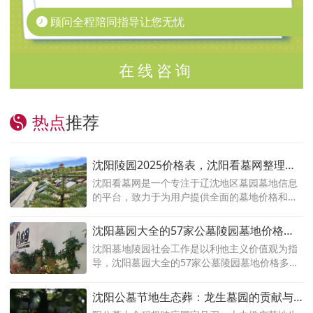
顾问全程陪同指导让您无忧
在线咨询
热点
推荐
沈阳陵园2025价格表，沈阳看墓网整理辽
沈地区各大陵园墓地价格大全方便市民选
沈阳看墓网是一个专注于辽沈地区墓园墓地信息
的平台，致力于为用户提供全面的墓地价格和相
购陵园！
关服务。根据辽沈地区各大墓园的市场情况，沈
阳看墓网整理了详细的墓地价格大全，涵盖了沈
沈阳墓园大全的57家公墓陵园墓地价格多
阳、抚顺、本溪、辽阳、铁岭等城市的主要墓地
少
沈阳墓地陵园社会工作是以利他主义价值观为指
选择。
导，沈阳墓园大全的57家公墓陵园墓地价格多
少，殡葬社会工作是社会工作者在殡葬体系中，
用专业化的社会工作服务对殡葬从业人员和丧亲
沈阳公墓节地生态葬：龙生墓园的贡献与
者开展心理援助和情绪疏导。