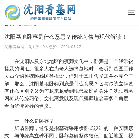
首页
购墓常识
沈阳墓地卧葬是什么意思？传统习俗与现代解读！
沈阳看墓网
0
播放
·
0人点赞
2026-05-27
在沈阳以及东北地区的殡葬文化中，卧葬是一个经常被
提及的词汇。很多人在为老人选择墓地时，会听到墓园工作
人员介绍卧碑卧葬区等概念，但对于真正含义却并不完全了
解。那么，沈阳墓地卧葬到底是什么意思？它与传统立碑墓
有什么区别？又为何越来越受到现代家庭的关注？沈阳看墓
网将从传统习俗、文化寓意以及现代殡葬理念等多个角度，
全面解读卧葬的含义。
一、什么是卧葬？
所谓卧葬，通常是指墓碑采用横卧式设计的一种安葬形
式。与传统高立碑不同，卧葬墓碑整体较低，贴近地面，视