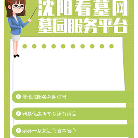
展现沈阳各墓园信息
购墓优惠折扣多还有赠品
殡葬一条龙让您省事省心