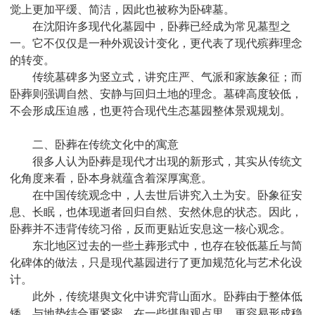
觉上更加平缓、简洁，因此也被称为卧碑墓。
在沈阳许多现代化墓园中，卧葬已经成为常见墓型之
一。它不仅仅是一种外观设计变化，更代表了现代殡葬理念
的转变。
传统墓碑多为竖立式，讲究庄严、气派和家族象征；而
卧葬则强调自然、安静与回归土地的理念。墓碑高度较低，
不会形成压迫感，也更符合现代生态墓园整体景观规划。
二、卧葬在传统文化中的寓意
很多人认为卧葬是现代才出现的新形式，其实从传统文
化角度来看，卧本身就蕴含着深厚寓意。
在中国传统观念中，人去世后讲究入土为安。卧象征安
息、长眠，也体现逝者回归自然、安然休息的状态。因此，
卧葬并不违背传统习俗，反而更贴近安息这一核心观念。
东北地区过去的一些土葬形式中，也存在较低墓丘与简
化碑体的做法，只是现代墓园进行了更加规范化与艺术化设
计。
此外，传统堪舆文化中讲究背山面水。卧葬由于整体低
矮，与地势结合更紧密，在一些堪舆观点里，更容易形成稳