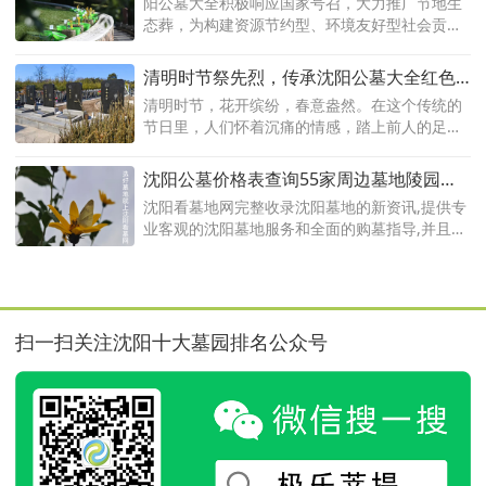
力量
阳公墓大全积极响应国家号召，大力推广节地生
态葬，为构建资源节约型、环境友好型社会贡献
自己的力量。沈阳公墓网将以龙生墓园为例，探
讨沈阳公墓节地生态葬的发展现状、意义以及未
清明时节祭先烈，传承沈阳公墓大全红色
来展望。
文化
​清明时节，花开缤纷，春意盎然。在这个传统的
节日里，人们怀着沉痛的情感，踏上前人的足
迹，前往沈阳公墓，祭奠那些为国家献出生命的
英雄们。正是因为这些先烈的牺牲，我们才能享
沈阳公墓价格表查询55家周边墓地陵园大
受到今天的和平与幸福。
全！
沈阳看墓地网完整收录沈阳墓地的新资讯,提供专
业客观的沈阳墓地服务和全面的购墓指导,并且时
时发布沈阳公墓价格表查询55家周边墓地陵园大
全！
扫一扫关注沈阳十大墓园排名公众号