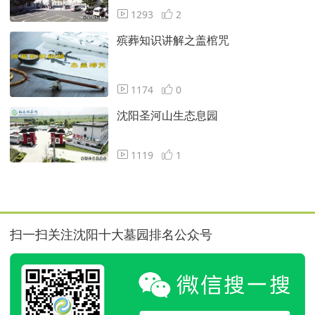
1293
2
殡葬知识讲解之盖棺咒
1174
0
沈阳圣河山生态息园
1119
1
扫一扫关注沈阳十大墓园排名公众号