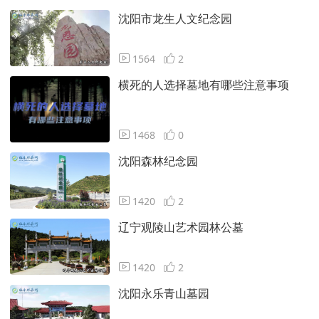
沈阳市龙生人文纪念园
1564
2
横死的人选择墓地有哪些注意事项
1468
0
沈阳森林纪念园
1420
2
辽宁观陵山艺术园林公墓
1420
2
沈阳永乐青山墓园