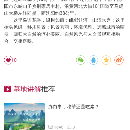
阳市东蛇山子乡荆家房申村。沿黄河北大街101国道至马虎
山大桥左转即是，距沈阳约38公里。
这里鸟语花香，绿树如茵；毗邻辽河，山清水秀；这里
抬头见绿，移步见景；风景秀丽，环境优雅。远离城市的喧
嚣，回归大自然的淳朴美丽。自然风光与人文景观互相融
合，交相辉映。
0
墓地讲解
推荐
办白事，吃荤还是吃素？
1646
3