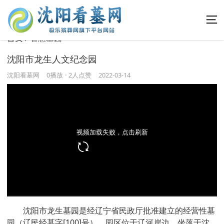
首页
智慧墓园
沈阳市龙生人文纪念园
沈阳看墓网
0
播放
·
2人点赞
2022-03-14
视频加载失败，点击刷新
开始
结束
沈阳市龙生墓园是经辽宁省民政厅批准建立的经营性墓
园（辽民经墓字[100]号），园区位于辽河岸边，坐落于沈